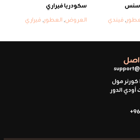
اسنس
سكودريا فيراري
في
عطور
,
فيندي
العروض
,
العطور
,
فيراري
ال
ما
واصل
support@
 كورنر مول
ودي الدور
96