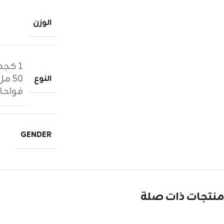
الوزن
١ كجم زيوت عطرية
٥٠ مل عطر
النوع
فواحا
GENDER
منتجات ذات صلة