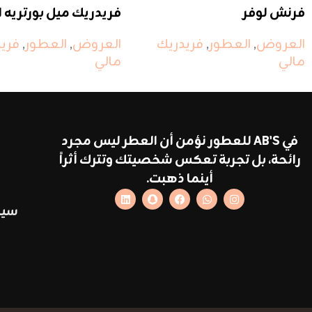
فرنش لوفر
فريدريك ميل بورتريه ا
ليدي
العروض
,
العطور
,
فريدريك
العروض
,
العطور
,
فري
مالي
مالي
في AB'S للعطور نؤمن أن العطر ليس مجرد
رائحة، بل تجربة تعكس شخصيتك وتترك أثراً
أينما ذهبت.
سيا