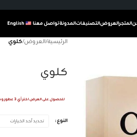
ن
المتجر
العروض
التصنيفات
المدونة
تواصل معنا
English
الرئيسية
/
العروض
/
كلوي
كلوي
للحصول على العرض اختر أي 3 عطور وسيتم احتساب 1 عطر مجانا
النوع