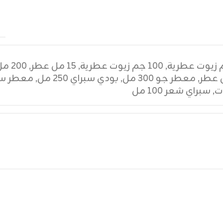
,
١٠٠ جم زيوت عطرية
,
١٥ مل عطر
,
٢٠٠ مل عطر
,
معطر جو ٣٠٠ مل
,
بودي سبراي ٢٥٠ مل
,
معطر سي
ت
,
سبراي شعر ١٠٠ مل