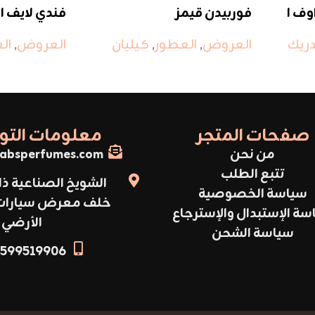
وف ا
فوربيدن قيمز
فندي لايف 
العروض
,
العطور
,
كيليان
العروض
,
ال
دريك
صفحات المتجر
معلومات الت
من نحن
absperfumes.com
تتبع الطلب
الشويخ الصناعية ذا
سياسة الخصوصية
خلف معرض سيارات أ
سة الإستبدال والإسترجاع
الأرضي
سياسة الشحن
599519906+