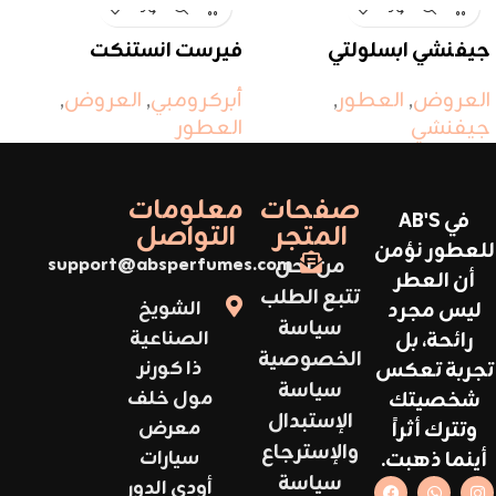
جيفنشي ابسلولتي
فيرست انستنكت
العروض
,
العطور
,
أبركرومبي
,
العروض
,
جيفنشي
العطور
صفحات
معلومات
في AB'S
المتجر
التواصل
للعطور نؤمن
من نحن
support@absperfumes.com
أن العطر
تتبع الطلب
ليس مجرد
الشويخ
سياسة
رائحة، بل
الصناعية
الخصوصية
تجربة تعكس
ذا كورنر
سياسة
شخصيتك
مول خلف
الإستبدال
وتترك أثراً
معرض
والإسترجاع
أينما ذهبت.
سيارات
سياسة
أودي الدور