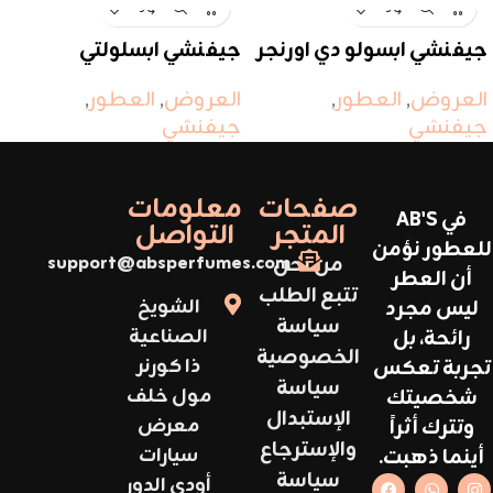
جيفنشي ابسولو دي اورنجر
جيفنشي ابسلولتي
العروض
,
العطور
,
العروض
,
العطور
,
جيفنشي
جيفنشي
صفحات
معلومات
في AB'S
المتجر
التواصل
للعطور نؤمن
من نحن
support@absperfumes.com
أن العطر
تتبع الطلب
ليس مجرد
الشويخ
سياسة
رائحة، بل
الصناعية
الخصوصية
تجربة تعكس
ذا كورنر
سياسة
شخصيتك
مول خلف
الإستبدال
وتترك أثراً
معرض
والإسترجاع
أينما ذهبت.
سيارات
سياسة
أودي الدور