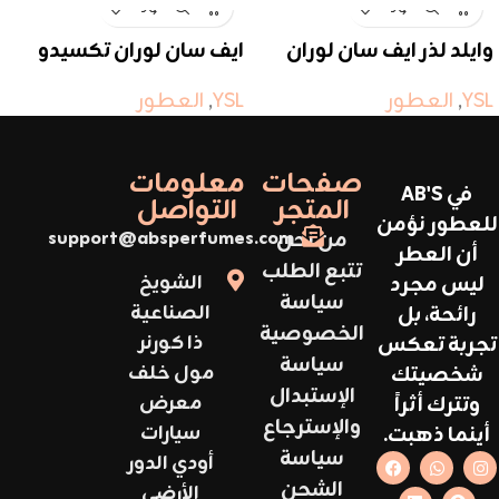
وايلد لذر ايف سان لوران
ايف سان لوران تكسيدو
YSL
,
العطور
YSL
,
العطور
صفحات
معلومات
في AB'S
المتجر
التواصل
للعطور نؤمن
من نحن
support@absperfumes.com
أن العطر
تتبع الطلب
ليس مجرد
الشويخ
سياسة
رائحة، بل
الصناعية
الخصوصية
تجربة تعكس
ذا كورنر
سياسة
شخصيتك
مول خلف
الإستبدال
وتترك أثراً
معرض
والإسترجاع
أينما ذهبت.
سيارات
سياسة
أودي الدور
الشحن
الأرضي