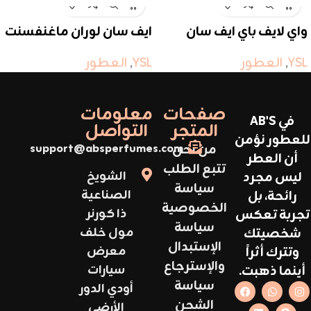
واي لايف باي ايف سان
ايف سان لوران ماغنفسنت
لوران
غولد
YSL
,
العطور
YSL
,
العطور
صفحات
معلومات
في AB'S
المتجر
التواصل
للعطور نؤمن
من نحن
support@absperfumes.com
أن العطر
تتبع الطلب
ليس مجرد
الشويخ
سياسة
رائحة، بل
الصناعية
الخصوصية
تجربة تعكس
ذا كورنر
سياسة
شخصيتك
مول خلف
الإستبدال
وتترك أثراً
معرض
والإسترجاع
أينما ذهبت.
سيارات
سياسة
أودي الدور
الشحن
الأرضي