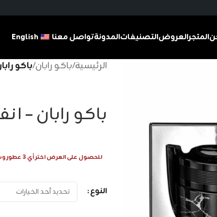
ن
المتجر
العروض
التصنيفات
المدونة
تواصل معنا
English
الرئيسية
/
باكو رابان
/
باكو راب
باكو رابان – 
للحصول على العرض اختر أي 3 عطور وسيتم احتساب 1 عطر مجانا
النوع