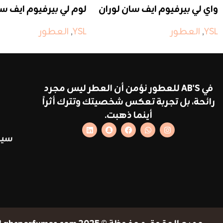
واي لي بيرفيوم ايف سان لوران
لوم لي بيرفيوم ايف سا
YSL
,
العطور
YSL
,
العطور
في AB'S للعطور نؤمن أن العطر ليس مجرد
رائحة، بل تجربة تعكس شخصيتك وتترك أثراً
أينما ذهبت.
سيا