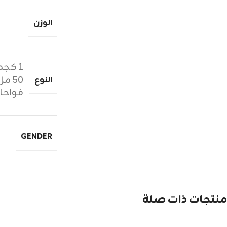
الوزن
١ كجم زيوت عطرية
٥٠ مل عطر
النوع
فواحا
GENDER
منتجات ذات صلة