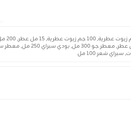
,
١٠٠ جم زيوت عطرية
,
١٥ مل عطر
,
٢٠٠ مل عطر
,
معطر جو ٣٠٠ مل
,
بودي سبراي ٢٥٠ مل
,
معطر سي
ت
,
سبراي شعر ١٠٠ مل