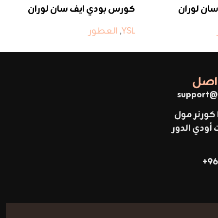
ان لوران
كورس بودي ايف سان لوران
وا
YSL
,
العطور
SL
واصل
support@
 كورنر مول
ودي الدور
96