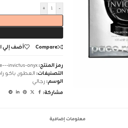
+
-
Compare
أضف إلي ا
رمز المنتج:
---invictus-onyx
التصنيفات:
العطور
,
باكو راب
الوسم:
رجالي
مشاركة:
معلومات إضافية