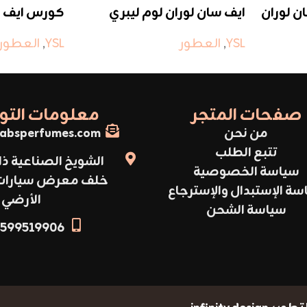
ن لوران
ايف سان لوران لوم ليبري
كورس ايف س
YSL
,
العطور
YSL
,
العطور
صفحات المتجر
معلومات الت
من نحن
absperfumes.com
تتبع الطلب
الشويخ الصناعية ذا
سياسة الخصوصية
خلف معرض سيارات أ
سة الإستبدال والإسترجاع
الأرضي
سياسة الشحن
599519906+