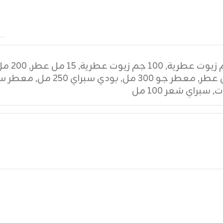
,
١٠٠ جم زيوت عطرية
,
١٥ مل عطر
,
٢٠٠ مل عطر
,
معطر جو ٣٠٠ مل
,
بودي سبراي ٢٥٠ مل
,
معطر سي
ت
,
سبراي شعر ١٠٠ مل