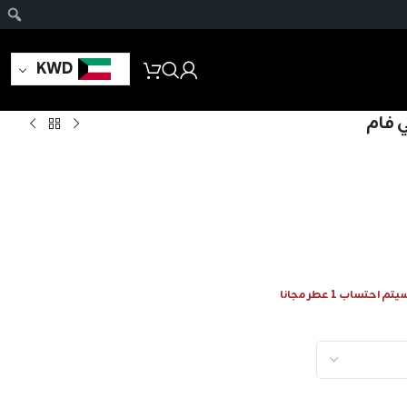
KWD
ي فام