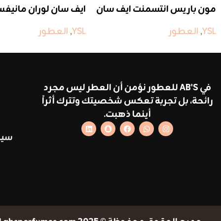
مون باريس انتسمنت ايف سان
ايف سان لوران مانيفس
لوران
YSL
,
العطور
YSL
,
العطور
في AB'S للعطور نؤمن أن العطر ليس مجرد
رائحة، بل تجربة تعكس شخصيتك وتترك أثراً
أينما ذهبت.
سيا