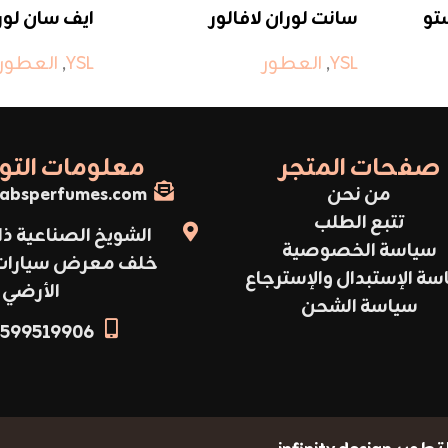
تو
سانت لوران لافالور
ايف سان لور
YSL
,
العطور
YSL
,
العطور
صفحات المتجر
معلومات الت
من نحن
absperfumes.com
تتبع الطلب
الشويخ الصناعية ذا
سياسة الخصوصية
خلف معرض سيارات أ
سة الإستبدال والإسترجاع
الأرضي
سياسة الشحن
599519906+