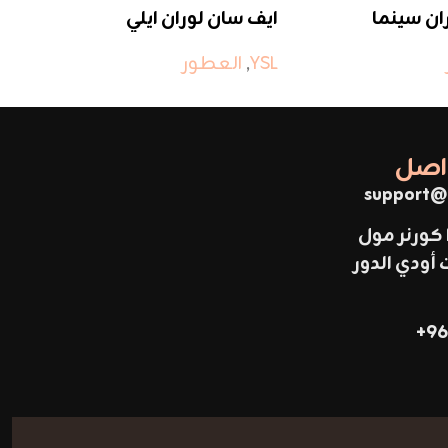
ان سينما
ايف سان لوران ايلي
اي
YSL
,
العطور
SL
واصل
support@
 كورنر مول
ودي الدور
96