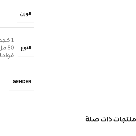
الوزن
١ كجم زيوت عطرية
٥٠ مل عطر
النوع
فواحا
GENDER
منتجات ذات صلة