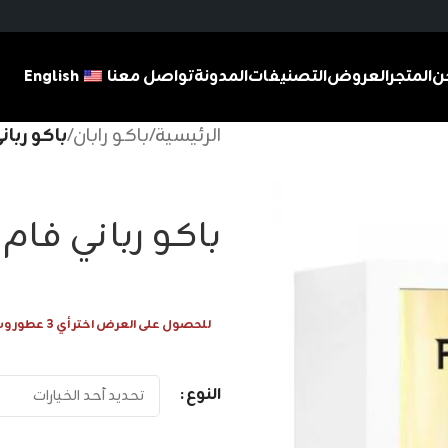
ن
المتجر
العروض
التصنيفات
المدونة
تواصل معنا
English
الرئيسية
/
باكو رابان
/
باكو ربان
باكو رباني فام
للحصول على العرض اختر أي 3 عطور وسيتم احتساب 1 عطر مجانا
النوع