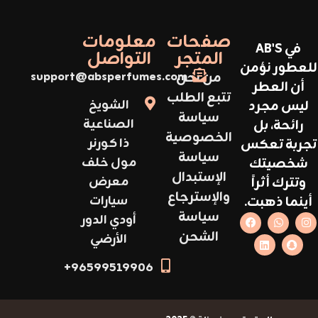
صفحات
معلومات
في AB'S
المتجر
التواصل
للعطور نؤمن
من نحن
support@absperfumes.com
أن العطر
تتبع الطلب
ليس مجرد
الشويخ
سياسة
رائحة، بل
الصناعية
الخصوصية
تجربة تعكس
ذا كورنر
سياسة
شخصيتك
مول خلف
الإستبدال
وتترك أثراً
معرض
والإسترجاع
أينما ذهبت.
سيارات
سياسة
أودي الدور
الشحن
الأرضي
96599519906+