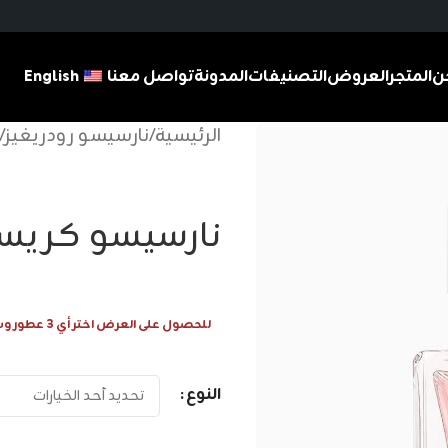
ن
المتجر
العروض
التصنيفات
المدونة
تواصل معنا
English
الرئيسية
/
نارسيسو رودريغيز
/
نارسيسو كريست
للحصول على العرض اختر أي 3 عطور وسيتم احتساب 1 عطر مجانا
النوع