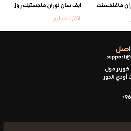
ران ماغنفسنت
ايف سان لوران ماجستيك روز
اي
م
YSL
,
العطور
SL
واصل
support@
 كورنر مول
ودي الدور
96