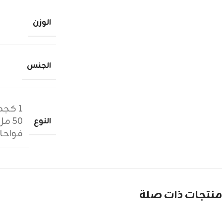
الوزن
الجنس
١ كجم زيوت عطرية
٥٠ مل عطر
النوع
فواحا
منتجات ذات صلة