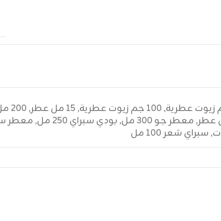
,
١٠٠ جم زيوت عطرية
,
١٥ مل عطر
,
٢٠٠ مل عطر
,
معطر جو ٣٠٠ مل
,
بودي سبراي ٢٥٠ مل
,
معطر سي
ت
,
سبراي شعر ١٠٠ مل