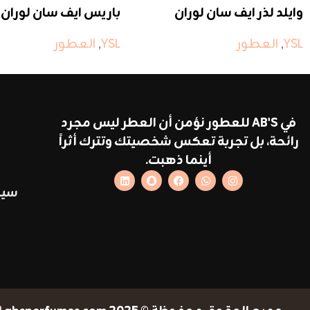
وايلد لذر ايف سان لوران
باريس ايف سان لوران
YSL
,
العطور
YSL
,
العطور
في AB'S للعطور نؤمن أن العطر ليس مجرد
رائحة، بل تجربة تعكس شخصيتك وتترك أثراً
أينما ذهبت.
سيا