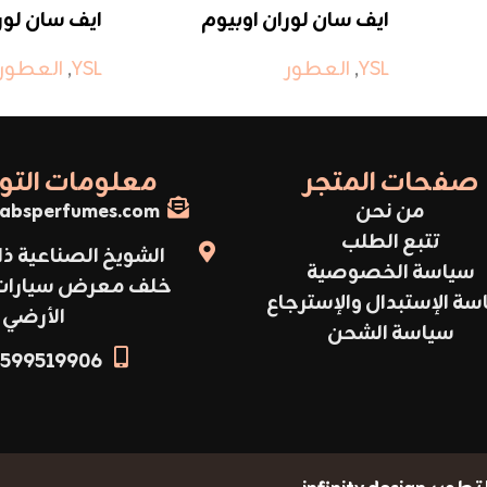
ايف سان لوران اوبيوم
ايف سان لو
غولد
YSL
,
العطور
YSL
,
العطور
صفحات المتجر
معلومات الت
من نحن
absperfumes.com
تتبع الطلب
الشويخ الصناعية ذا
سياسة الخصوصية
خلف معرض سيارات أ
سة الإستبدال والإسترجاع
الأرضي
سياسة الشحن
599519906+