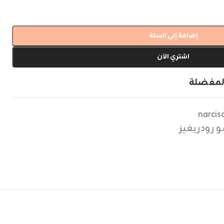
إضافة إلى السلة
اشتري الآن
لمفضلة
narci
 رودريغيز