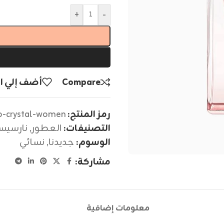
+
-
Compare
أضف إلي ا
رمز المنتج:
so-crystal-women
التصنيفات:
العطور
,
نارسيسو
الوسوم:
جديدنا
,
نسائي
مشاركة:
معلومات إضافية