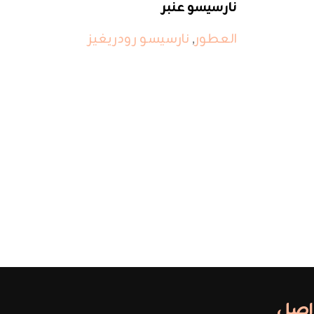
نارسيسو عنبر
العطور
,
نارسيسو رودريغيز
واصل