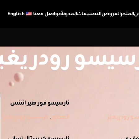
ن
المتجر
العروض
التصنيفات
المدونة
تواصل معنا
English
رسيسو رودريغي
سو رودريغيز
عرض
نارسيسو فور هير انتنس
سو رودريغيز
العطور
,
نارسيسو رودريغيز
اوف مي
نارسيسو كريستال نسائي