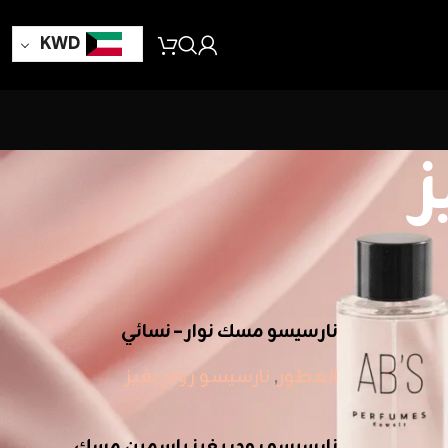
KWD
ز
24
18
12
9
نارسيسو مسك نوار – نسائي
العطور
,
نارسيسو رودريغيز
نارسيسو رودريغيز ياسمين مسك