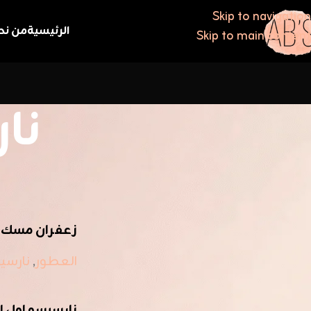
Skip to navigation
الرئيسية
من نح
Skip to main content
نا
فلترة حسب السعر
الرئيسية
/
نارسي
زعفران مسك
العطور
,
نارسي
تصفية
نارسيسو اول 