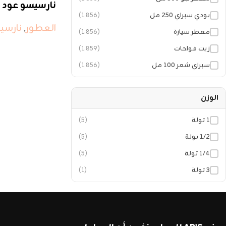
نارسيسو عود
بودي سبراي ٢٥٠ مل
(1٬856)
العطور
,
نارسي
معطر سيارة
(1٬856)
زيت فواحات
(1٬859)
سبراي شعر ١٠٠ مل
(1٬856)
الوزن
١ تولة
(5)
١/٢ تولة
(5)
١/٤ تولة
(5)
٣ تولة
(1)