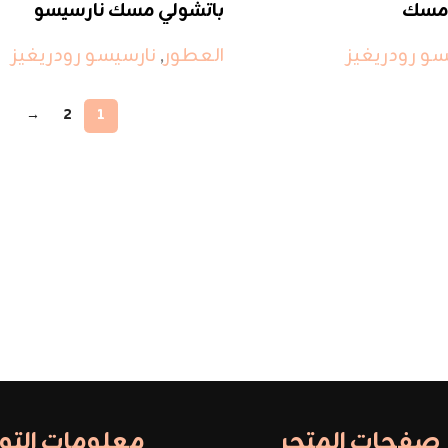
 مسك
باتشولي مسك نارسيسو
سو رودريغيز
العطور
,
نارسيسو رودريغيز
→
2
1
صفحات المتجر
معلومات الت