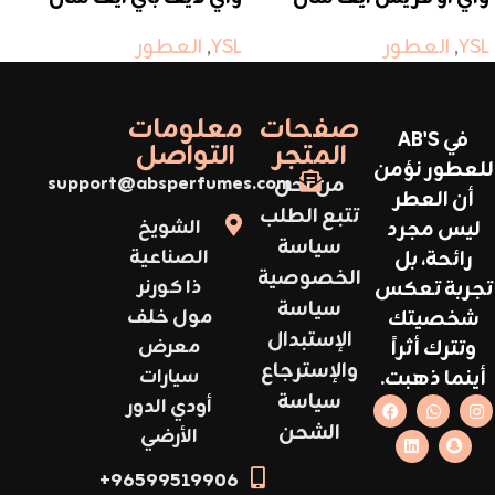
لوران
لوران
YSL
,
العطور
YSL
,
العطور
صفحات
معلومات
في AB'S
المتجر
التواصل
للعطور نؤمن
من نحن
support@absperfumes.com
أن العطر
تتبع الطلب
ليس مجرد
الشويخ
سياسة
رائحة، بل
الصناعية
الخصوصية
تجربة تعكس
ذا كورنر
سياسة
شخصيتك
مول خلف
الإستبدال
وتترك أثراً
معرض
والإسترجاع
أينما ذهبت.
سيارات
سياسة
أودي الدور
الشحن
الأرضي
96599519906+