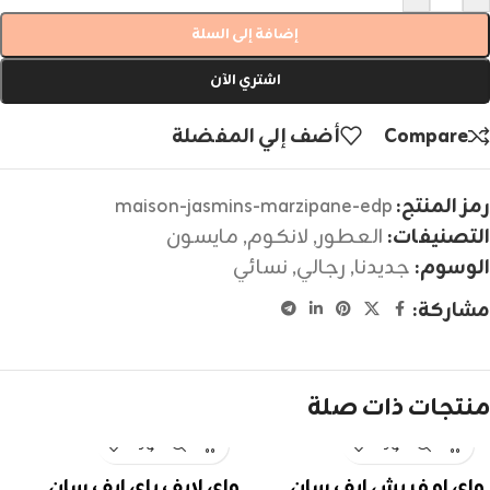
إضافة إلى السلة
اشتري الآن
Compare
أضف إلي المفضلة
رمز المنتج:
maison-jasmins-marzipane-edp
التصنيفات:
العطور
,
لانكوم
,
مايسون
الوسوم:
جديدنا
,
رجالي
,
نسائي
مشاركة:
منتجات ذات صلة
واي او فريش ايف سان
واي لايف باي ايف سان