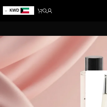
KWD
24
18
12
9