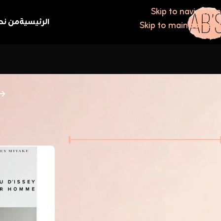
Skip to navigation
الرئيسية
من نح
Skip to main content
فلترة حسب السعر
الرئيسية
/
IYAKE
السعر:
0 KWD
60 KWD
—
تصفية
النوع