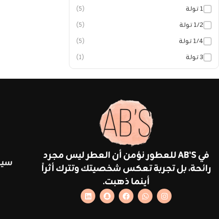
١ تولة
(5)
١/٢ تولة
(5)
١/٤ تولة
(5)
٣ تولة
(1)
في AB'S للعطور نؤمن أن العطر ليس مجرد
سيا
رائحة، بل تجربة تعكس شخصيتك وتترك أثراً
أينما ذهبت.