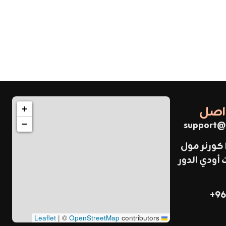
واصل
+
support@
−
 كورنر مول
ودي الدور
96
|
©
OpenStreetMap
contributors
Leaflet