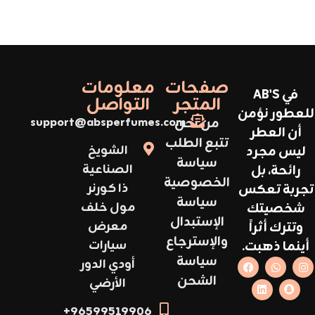
صفحات
معلومات
في AB'S
المتجر
التواصل
للعطور نؤمن
من نحن
support@absperfumes.com
أن العطر
تتبع الطلب
ليس مجرد
الشويخ
سياسة
رائحة، بل
الصناعية
الخصوصية
تجربة تعكس
ذا كورنر
سياسة
شخصيتك
مول خلف
الإستبدال
وتترك أثراً
معرض
والإسترجاع
أينما ذهبت.
سيارات
سياسة
أودي الدور
الشحن
الأرضي
96599519906+