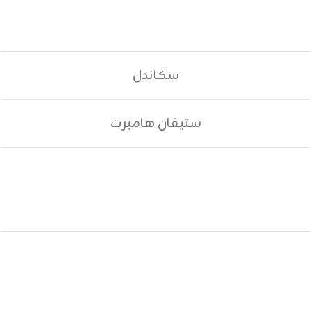
سكاندل
ستيفان هامبرت