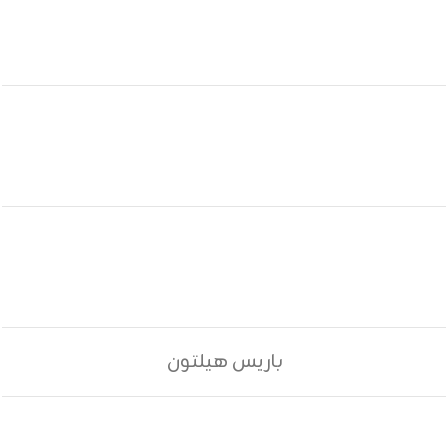
باريس هيلتون