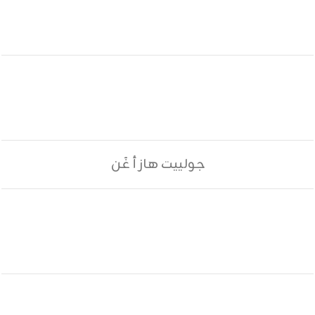
جولييت هاز أ غَن