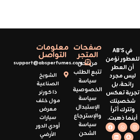
صفحات
معلومات
في AB'S
المتجر
التواصل
للعطور نؤمن
من نحن
support@absperfumes.com
أن العطر
تتبع الطلب
ليس مجرد
الشويخ
سياسة
رائحة، بل
الصناعية
الخصوصية
تجربة تعكس
ذا كورنر
سياسة
شخصيتك
مول خلف
الإستبدال
وتترك أثراً
معرض
والإسترجاع
أينما ذهبت.
سيارات
سياسة
أودي الدور
الشحن
الأرضي