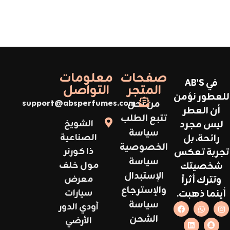
صفحات
معلومات
في AB'S
المتجر
التواصل
للعطور نؤمن
من نحن
support@absperfumes.com
أن العطر
تتبع الطلب
ليس مجرد
الشويخ
سياسة
رائحة، بل
الصناعية
الخصوصية
تجربة تعكس
ذا كورنر
سياسة
شخصيتك
مول خلف
الإستبدال
وتترك أثراً
معرض
والإسترجاع
أينما ذهبت.
سيارات
سياسة
أودي الدور
الشحن
الأرضي