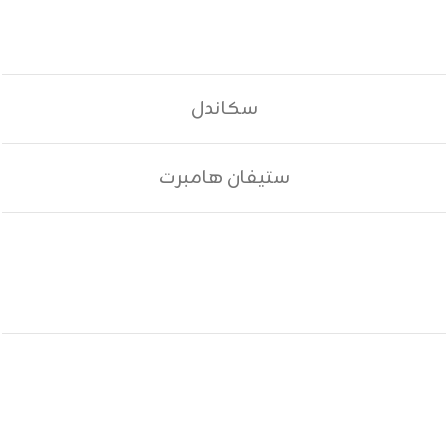
سكاندل
ستيفان هامبرت