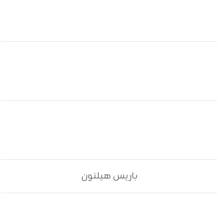
باريس هيلتون