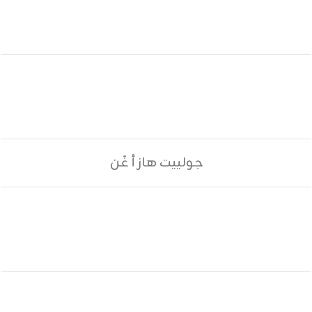
جولييت هاز أ غَن