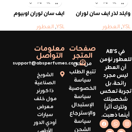
وايلد لذر ايف سان لوران
ايف سان لوران اوبيوم
YSL
,
العطور
YSL
,
العطور
صفحات
معلومات
في AB'S
المتجر
التواصل
للعطور نؤمن
من نحن
support@absperfumes.com
أن العطر
تتبع الطلب
ليس مجرد
الشويخ
سياسة
رائحة، بل
الصناعية
الخصوصية
تجربة تعكس
ذا كورنر
سياسة
شخصيتك
مول خلف
الإستبدال
وتترك أثراً
معرض
والإسترجاع
أينما ذهبت.
سيارات
سياسة
أودي الدور
الشحن
الأرضي