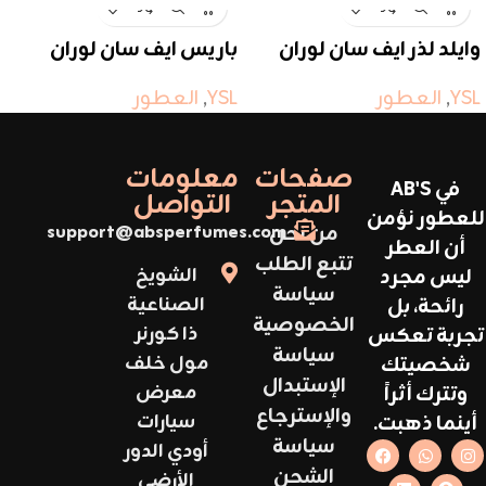
وايلد لذر ايف سان لوران
باريس ايف سان لوران
YSL
,
العطور
YSL
,
العطور
صفحات
معلومات
في AB'S
المتجر
التواصل
للعطور نؤمن
من نحن
support@absperfumes.com
أن العطر
تتبع الطلب
ليس مجرد
الشويخ
سياسة
رائحة، بل
الصناعية
الخصوصية
تجربة تعكس
ذا كورنر
سياسة
شخصيتك
مول خلف
الإستبدال
وتترك أثراً
معرض
والإسترجاع
أينما ذهبت.
سيارات
سياسة
أودي الدور
الشحن
الأرضي