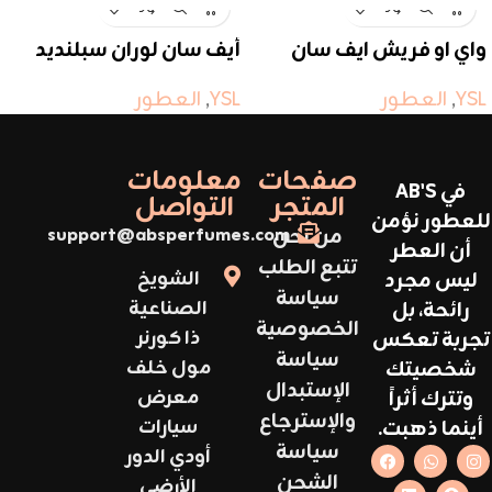
واي او فريش ايف سان
أيف سان لوران سبلنديد
لوران
وود
YSL
,
العطور
YSL
,
العطور
صفحات
معلومات
في AB'S
المتجر
التواصل
للعطور نؤمن
من نحن
support@absperfumes.com
أن العطر
تتبع الطلب
ليس مجرد
الشويخ
سياسة
رائحة، بل
الصناعية
الخصوصية
تجربة تعكس
ذا كورنر
سياسة
شخصيتك
مول خلف
الإستبدال
وتترك أثراً
معرض
والإسترجاع
أينما ذهبت.
سيارات
سياسة
أودي الدور
الشحن
الأرضي