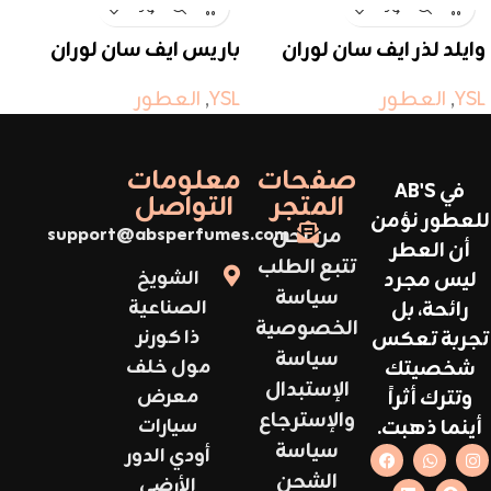
وايلد لذر ايف سان لوران
باريس ايف سان لوران
YSL
,
العطور
YSL
,
العطور
صفحات
معلومات
في AB'S
المتجر
التواصل
للعطور نؤمن
من نحن
support@absperfumes.com
أن العطر
تتبع الطلب
ليس مجرد
الشويخ
سياسة
رائحة، بل
الصناعية
الخصوصية
تجربة تعكس
ذا كورنر
سياسة
شخصيتك
مول خلف
الإستبدال
وتترك أثراً
معرض
والإسترجاع
أينما ذهبت.
سيارات
سياسة
أودي الدور
الشحن
الأرضي