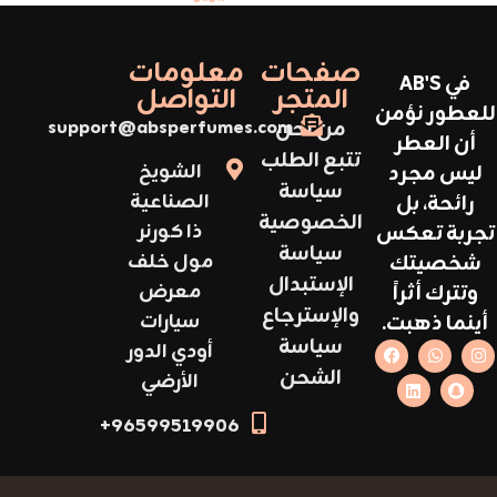
صفحات
معلومات
في AB'S
المتجر
التواصل
للعطور نؤمن
من نحن
support@absperfumes.com
أن العطر
تتبع الطلب
ليس مجرد
الشويخ
سياسة
رائحة، بل
الصناعية
الخصوصية
تجربة تعكس
ذا كورنر
سياسة
شخصيتك
مول خلف
الإستبدال
وتترك أثراً
معرض
والإسترجاع
أينما ذهبت.
سيارات
سياسة
أودي الدور
الشحن
الأرضي
96599519906+