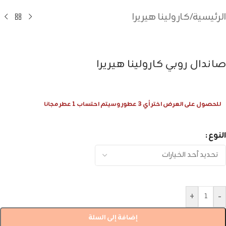
الرئيسية
/
كارولينا هيريرا
صاندال روبي كارولينا هيريرا
للحصول على العرض اختر أي 3 عطور وسيتم احتساب 1 عطر مجانا
النوع
+
-
إضافة إلى السلة