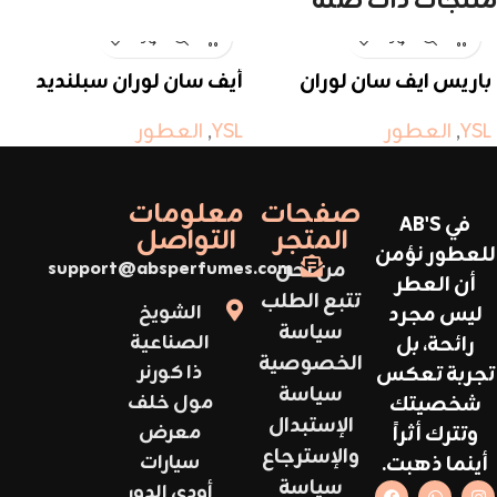
منتجات ذات صلة
باريس ايف سان لوران
أيف سان لوران سبلنديد
وود
YSL
,
العطور
YSL
,
العطور
صفحات
معلومات
في AB'S
المتجر
التواصل
للعطور نؤمن
من نحن
support@absperfumes.com
أن العطر
تتبع الطلب
ليس مجرد
الشويخ
سياسة
رائحة، بل
الصناعية
الخصوصية
تجربة تعكس
ذا كورنر
سياسة
شخصيتك
مول خلف
الإستبدال
وتترك أثراً
معرض
والإسترجاع
أينما ذهبت.
سيارات
سياسة
أودي الدور