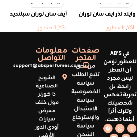
وايلد لذر ايف سان لوران
أيف سان لوران سبلنديد
وود
YSL
,
العطور
YSL
,
العطور
صفحات
معلومات
في AB'S
المتجر
التواصل
للعطور نؤمن
من نحن
support@absperfumes.com
أن العطر
تتبع الطلب
ليس مجرد
الشويخ
سياسة
رائحة، بل
الصناعية
الخصوصية
تجربة تعكس
ذا كورنر
سياسة
شخصيتك
مول خلف
الإستبدال
وتترك أثراً
معرض
والإسترجاع
أينما ذهبت.
سيارات
سياسة
أودي الدور
الشحن
الأرضي