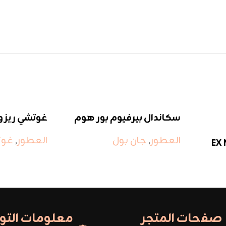
سكاندال بيرفيوم بور هوم
غوتشي ريزو
جان بول غولتير
العطور
,
غوت
العطور
,
جان بول
EX 
صفحات المتجر
معلومات الت