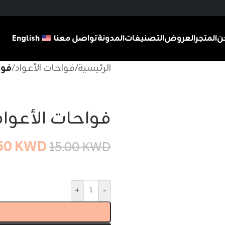
ن
المتجر
العروض
التصنيفات
المدونة
تواصل معنا
English
الرئيسية
/
فواحات الأعواد
/
فواح
فواحات الأعواد B5
50
KWD
15.00
KWD
+
-