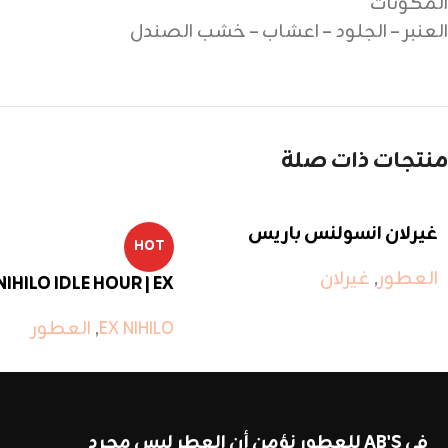
المكونات
العنبر – الجلود – اعشاب – خشب الصندل
منتجات ذات صلة
غيرلان انسولنس باريس
HOT
العطور
,
غيرلان
NIHILO IDLE HOUR | EX
NIHILO IDLE HOUR
EX NIHILO
,
العطور
في AB'S للعطور نؤمن أن العطر ليس مجرد