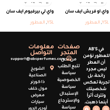
واي او فريش ايف سان
واي لي بيرفيوم ايف سان
لوران
لوران
YSL
,
العطور
YSL
,
العطور
صفحات
معلومات
في AB'S
المتجر
التواصل
للعطور نؤمن
من نحن
support@absperfumes.com
أن العطر
تتبع الطلب
ليس مجرد
الشويخ
سياسة
رائحة، بل
الصناعية
الخصوصية
تجربة تعكس
ذا كورنر
سياسة
شخصيتك
مول خلف
الإستبدال
وتترك أثراً
معرض
والإسترجاع
أينما ذهبت.
سيارات
سياسة
أودي الدور