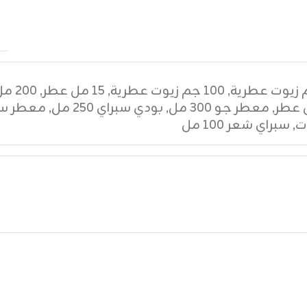
,
١٠٠ جم زيوت عطرية
,
١٥ مل عطر
,
٢٠٠ مل عطر
,
معطر جو ٣٠٠ مل
,
بودي سبراي ٢٥٠ مل
,
معطر سي
ت
,
سبراي شعر ١٠٠ مل