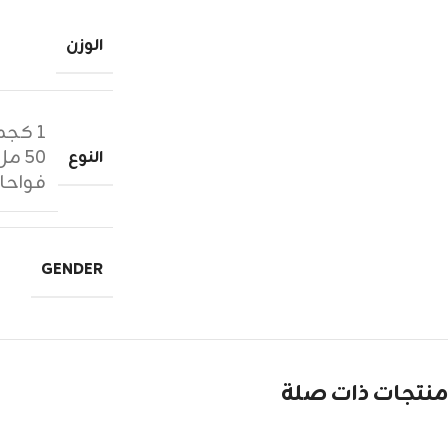
الوزن
١ كجم زيوت عطرية
٥٠ مل عطر
النوع
فواحا
GENDER
منتجات ذات صلة