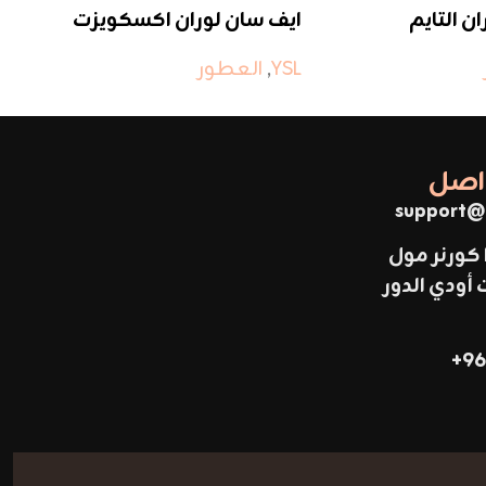
ن التايم
ايف سان لوران اكسكويزت
كو
مسك
SL
YSL
,
العطور
واصل
support@
 كورنر مول
ودي الدور
96