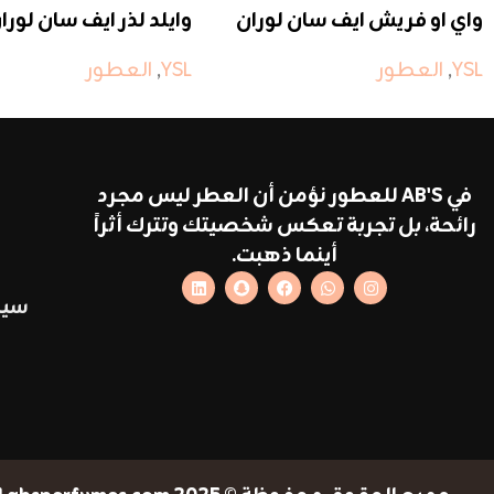
واي او فريش ايف سان لوران
وايلد لذر ايف سان لورا
YSL
,
العطور
YSL
,
العطور
في AB'S للعطور نؤمن أن العطر ليس مجرد
رائحة، بل تجربة تعكس شخصيتك وتترك أثراً
أينما ذهبت.
سيا