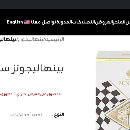
ن
المتجر
العروض
التصنيفات
المدونة
تواصل معنا
English
الرئيسية
/
بنهاليجون
/
بينهالي
بينهاليجونز سب
للحصول على العرض اختر أي 3 عطور وسيتم احتساب 1 عطر مجانا
النوع