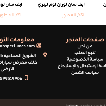
ن
ايف سان لوران لوم ليبري
ايف سان لورا
YSL
,
العطور
YSL
,
العطور
صفحات المتجر
معلومات الت
من نحن
absperfumes.com
تتبع الطلب
الشويخ الصناعية ذا
سياسة الخصوصية
خلف معرض سيارات أ
سة الإستبدال والإسترجاع
الأرضي
سياسة الشحن
599519906+