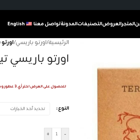
ن
المتجر
العروض
التصنيفات
المدونة
تواصل معنا
English
الرئيسية
/
اورتو باريسي
/
اورتو 
اورتو باريسي تي
للحصول على العرض اختر أي 3 عطور وسيتم احتساب 1 عطر مجانا
النوع
+
-