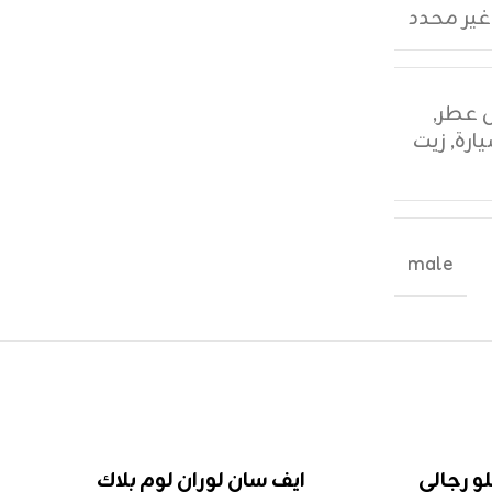
غير محدد
,
ارة
,
زيت
male
و رجالي
ايف سان لوران لوم بلاك
كو