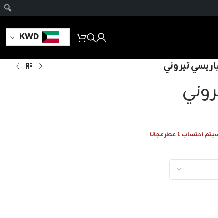
KWD
باريسي تيروني
روني