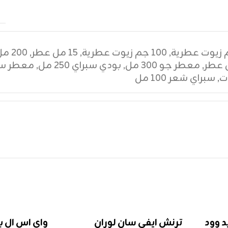
,
١٠٠ جم زيوت عطرية
,
١٥ مل عطر
,
٢٠٠ مل عطر
,
معطر جو ٣٠٠ مل
,
بودي سبراي ٢٥٠ مل
,
معطر سي
ت
,
سبراي شعر ١٠٠ مل
د وود
ترنش ايفي سان لوران
واي اس ال بل