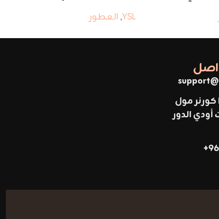
YSL
,
العطور
SL
واصل
support@
 كورنر مول
ودي الدور
96