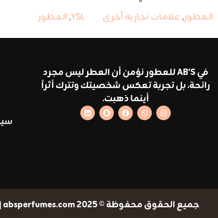
العطور
,
علامات تجارية أخرى
YSL
,
العطور
في AB'S للعطور نؤمن أن العطر ليس مجرد
رائحة، بل تجربة تعكس شخصيتك وتترك أثراً
أينما ذهبت.
سيا
جميع الحقوق محفوظة © 2025 absperfumes.com | تطوير