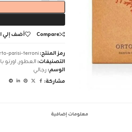
Compare
أضف إلي ا
رمز المنتج:
rto-parisi-terroni
التصنيفات:
العطور
,
اورتو ب
الوسم:
رجالي
مشاركة:
معلومات إضافية