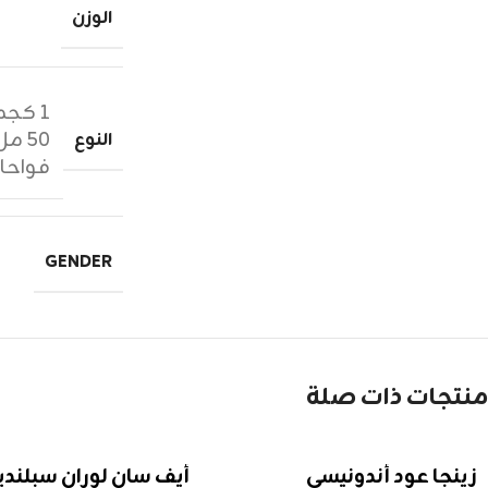
الوزن
١ كجم زيوت عطرية
٥٠ مل عطر
النوع
فواحا
GENDER
منتجات ذات صلة
زينجا عود أندونيسي
أيف سان لوران سبلندي