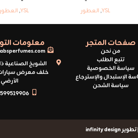
YSL
,
العطور
YSL
,
العطور
صفحات المتجر
معلومات الت
من نحن
absperfumes.com
تتبع الطلب
الشويخ الصناعية ذا
سياسة الخصوصية
خلف معرض سيارات أ
سة الإستبدال والإسترجاع
الأرضي
سياسة الشحن
599519906+
infinity design