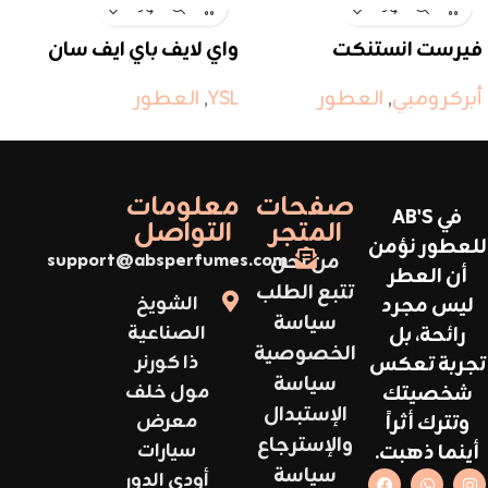
فيرست انستنكت
واي لايف باي ايف سان
لوران
أبركرومبي
,
العطور
YSL
,
العطور
صفحات
معلومات
في AB'S
المتجر
التواصل
للعطور نؤمن
من نحن
support@absperfumes.com
أن العطر
تتبع الطلب
ليس مجرد
الشويخ
سياسة
رائحة، بل
الصناعية
الخصوصية
تجربة تعكس
ذا كورنر
سياسة
شخصيتك
مول خلف
الإستبدال
وتترك أثراً
معرض
والإسترجاع
أينما ذهبت.
سيارات
سياسة
أودي الدور