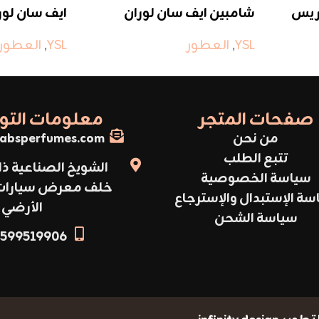
اريس
شامبين ايف سان لوران
ايف سان لورا
YSL
,
العطور
YSL
,
العطور
صفحات المتجر
معلومات الت
من نحن
absperfumes.com
تتبع الطلب
الشويخ الصناعية ذا
سياسة الخصوصية
خلف معرض سيارات أ
سة الإستبدال والإسترجاع
الأرضي
سياسة الشحن
599519906+