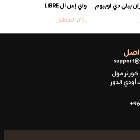
ن بيلي دي اوبيوم
واي إس إل LIBRE
زي
YSL
,
العطور
ال
واصل
support@
 كورنر مول
ودي الدور
96