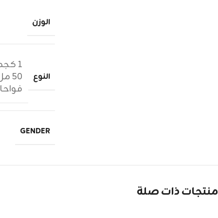
الوزن
١ كجم زيوت عطرية
٥٠ مل عطر
النوع
فواحا
GENDER
منتجات ذات صلة