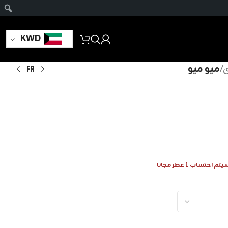
KWD
ى
/
ميو ميو