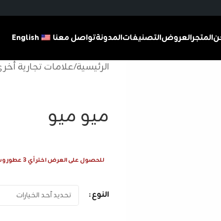
ن
المتجر
العروض
التصنيفات
المدونة
تواصل معنا
English
الرئيسية
/
علامات تجارية أخر
ميو ميو
للحصول على العرض اختر أي 3 عطور وسيتم احتساب 1 عطر مجانا
النوع