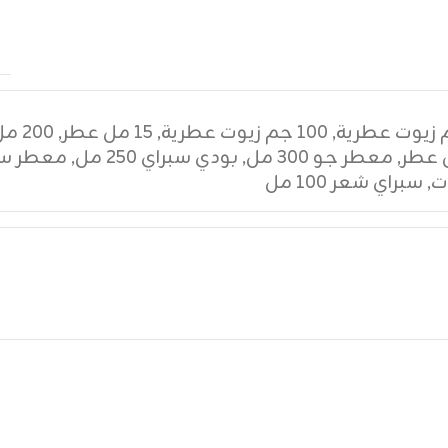
,
١٠٠ جم زيوت عطرية
,
١٥ مل عطر
,
٢٠٠ مل عطر
,
معطر جو ٣٠٠ مل
,
بودي سبراي ٢٥٠ مل
,
معطر سي
ت
,
سبراي شعر ١٠٠ مل