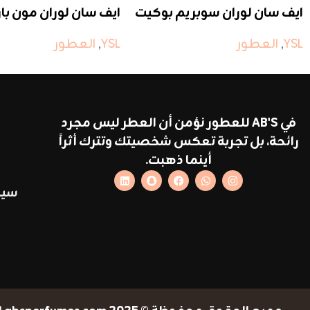
ايف سان لوران سوبريم بوكيت
ايف سان لوران مون ب
YSL
,
العطور
YSL
,
العطور
في AB'S للعطور نؤمن أن العطر ليس مجرد
رائحة، بل تجربة تعكس شخصيتك وتترك أثراً
أينما ذهبت.
سيا