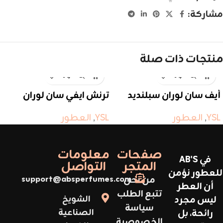
مشاركة:
منتجات ذات صلة
أيف سان لوران سبلنديد
ترنش ايفي سان لوران
وود
YSL
,
العطور
YSL
,
العطور
صفحات
معلومات
في AB'S
المتجر
التواصل
للعطور نؤمن
من نحن
support@absperfumes.com
أن العطر
تتبع الطلب
ليس مجرد
الشويخ
سياسة
رائحة، بل
الصناعية
الخصوصية