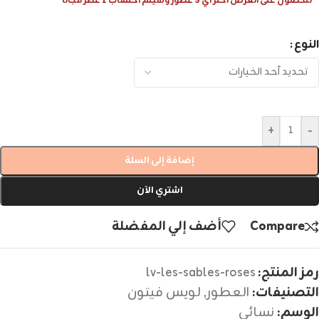
للحصول على العرض اختر أي 3 عطور وسيتم احتساب 1 عطر مجانا
النوع
+
-
إضافة إلى السلة
اشتري الآن
Compare
أضف إلي المفضلة
رمز المنتج:
lv-les-sables-roses
التصنيفات:
العطور
,
لويس فيتون
الوسم:
نسائي