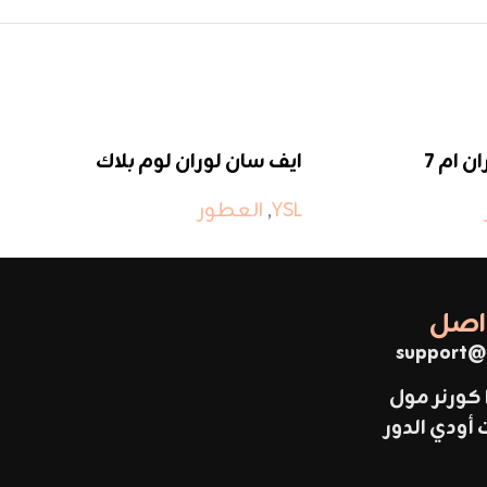
ن ام 7
ايف سان لوران لوم بلاك
لا
سا
YSL
,
العطور
SL
واصل
support@
 كورنر مول
ودي الدور