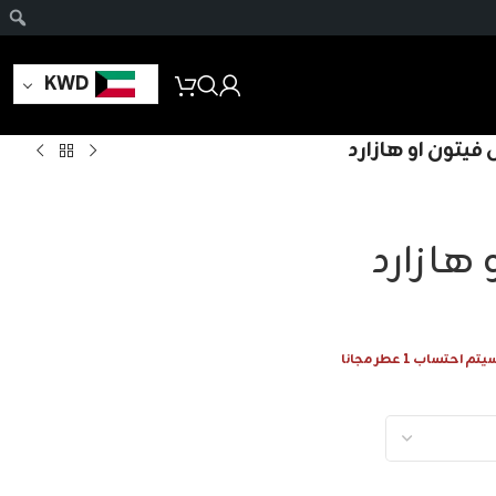
KWD
فيتون او هازارد
هازارد