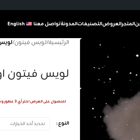
ن
المتجر
العروض
التصنيفات
المدونة
تواصل معنا
English
الرئيسية
/
لويس فيتون
/
لويس 
لويس فيتون او 
للحصول على العرض اختر أي 3 عطور وسيتم احتساب 1 عطر مجانا
النوع