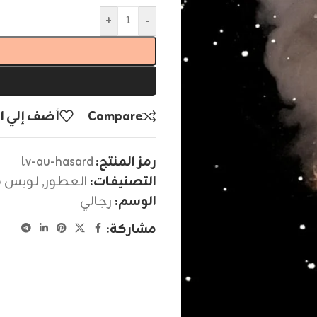
+
-
Compare
أضف إلي ا
رمز المنتج:
lv-au-hasard
التصنيفات:
العطور
,
لويس ف
الوسم:
رجالي
مشاركة: