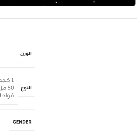
الوزن
١ كجم زيوت عطرية
٥٠ مل عطر
النوع
فواحا
GENDER