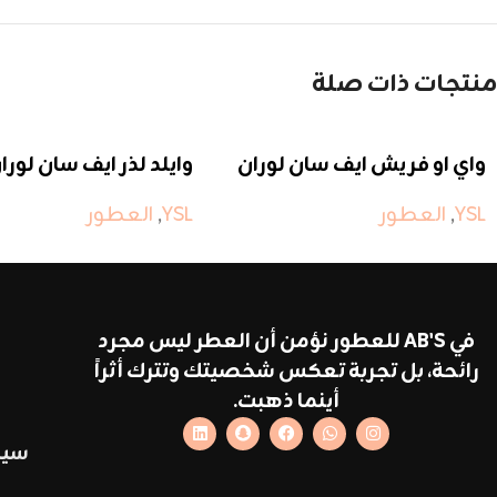
منتجات ذات صلة
واي او فريش ايف سان لوران
وايلد لذر ايف سان لورا
YSL
,
العطور
YSL
,
العطور
في AB'S للعطور نؤمن أن العطر ليس مجرد
رائحة، بل تجربة تعكس شخصيتك وتترك أثراً
أينما ذهبت.
سيا