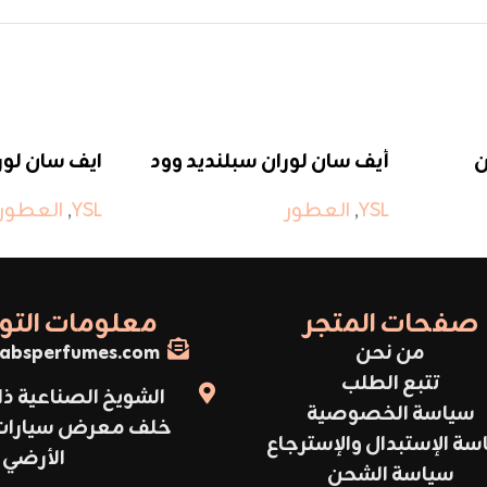
ن
أيف سان لوران سبلنديد وود
ايف سان لورا
YSL
,
العطور
YSL
,
العطور
صفحات المتجر
معلومات الت
من نحن
absperfumes.com
تتبع الطلب
الشويخ الصناعية ذا
سياسة الخصوصية
خلف معرض سيارات أ
سة الإستبدال والإسترجاع
الأرضي
سياسة الشحن