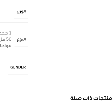
الوزن
١ كجم زيوت عطرية
٥٠ مل عطر
النوع
فواحا
GENDER
منتجات ذات صلة