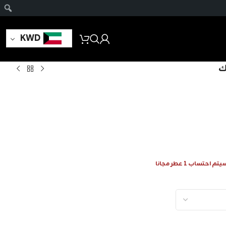
KWD
ك