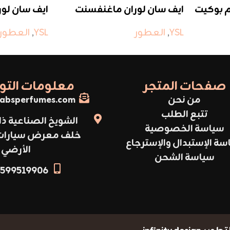
م بوكيت
ايف سان لوران ماغنفسنت
ايف سان لور
غولد
YSL
,
العطور
YSL
,
العطور
صفحات المتجر
معلومات الت
من نحن
absperfumes.com
تتبع الطلب
الشويخ الصناعية ذا
سياسة الخصوصية
خلف معرض سيارات أ
سة الإستبدال والإسترجاع
الأرضي
سياسة الشحن
599519906+