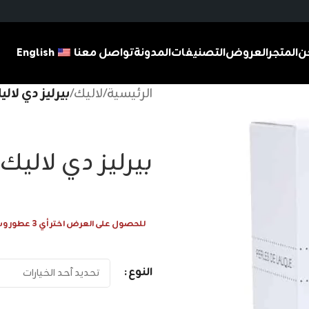
ن
المتجر
العروض
التصنيفات
المدونة
تواصل معنا
English
الرئيسية
/
لاليك
/
بيرليز دي لالي
بيرليز دي لاليك
للحصول على العرض اختر أي 3 عطور وسيتم احتساب 1 عطر مجانا
النوع