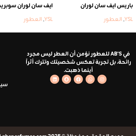
باريس ايف سان لوران
ايف سان لوران سوبري
YSL
,
العطور
YSL
,
العطور
في AB'S للعطور نؤمن أن العطر ليس مجرد
رائحة، بل تجربة تعكس شخصيتك وتترك أثراً
أينما ذهبت.
سيا