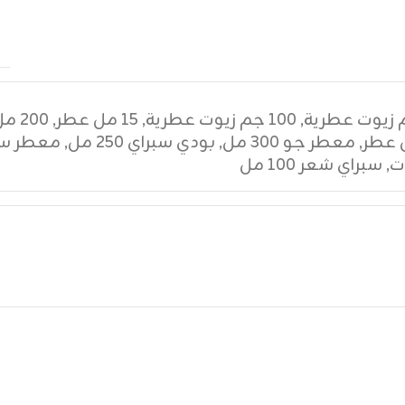
,
١٠٠ جم زيوت عطرية
,
١٥ مل عطر
,
٢٠٠ مل عطر
,
معطر جو ٣٠٠ مل
,
بودي سبراي ٢٥٠ مل
,
معطر سي
ت
,
سبراي شعر ١٠٠ مل