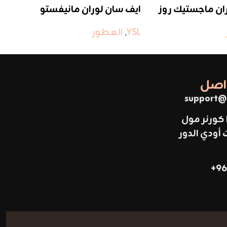
ان ماجستيك روز
ايف سان لوران مانيفستو
اي
م
YSL
,
العطور
SL
واصل
support@
 كورنر مول
ودي الدور
96