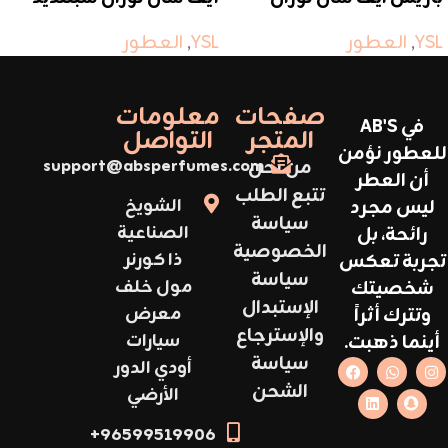
وود
YSL
,
العطور
YSL
,
العطور
صفحات
معلومات
في AB'S
المتجر
التواصل
للعطور نؤمن
من نحن
support@absperfumes.com
أن العطر
تتبع الطلب
ليس مجرد
الشويخ
سياسة
رائحة، بل
الصناعية
الخصوصية
تجربة تعكس
ذا كورنر
سياسة
شخصيتك
مول خلف
الإستبدال
وتترك أثراً
معرض
والإسترجاع
أينما ذهبت.
سيارات
سياسة
أودي الدور
الشحن
الأرضي
96599519906+