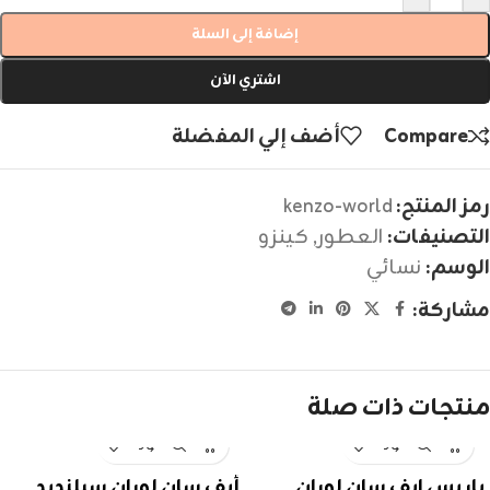
إضافة إلى السلة
اشتري الآن
Compare
أضف إلي المفضلة
رمز المنتج:
kenzo-world
التصنيفات:
العطور
,
كينزو
الوسم:
نسائي
مشاركة:
منتجات ذات صلة
باريس ايف سان لوران
أيف سان لوران سبلنديد