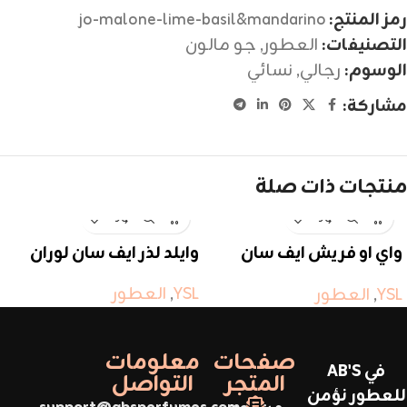
رمز المنتج:
jo-malone-lime-basil&mandarino
التصنيفات:
العطور
,
جو مالون
الوسوم:
رجالي
,
نسائي
مشاركة:
منتجات ذات صلة
واي او فريش ايف سان
وايلد لذر ايف سان لوران
لوران
YSL
,
العطور
YSL
,
العطور
صفحات
معلومات
في AB'S
المتجر
التواصل
للعطور نؤمن