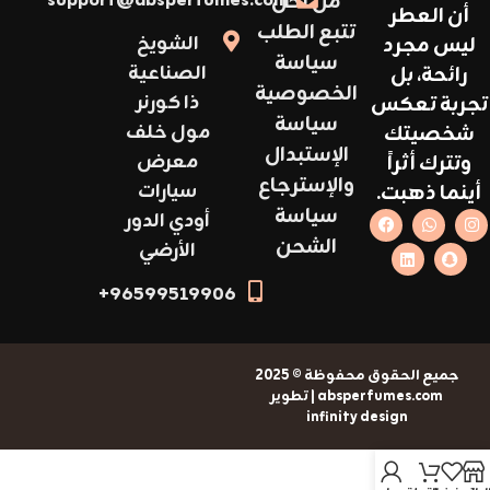
من نحن
support@absperfumes.com
أن العطر
تتبع الطلب
ليس مجرد
الشويخ
سياسة
رائحة، بل
الصناعية
الخصوصية
تجربة تعكس
ذا كورنر
سياسة
شخصيتك
مول خلف
الإستبدال
وتترك أثراً
معرض
والإسترجاع
أينما ذهبت.
سيارات
سياسة
أودي الدور
الشحن
الأرضي
96599519906+
جميع الحقوق محفوظة © 2025
absperfumes.com | تطوير
infinity design