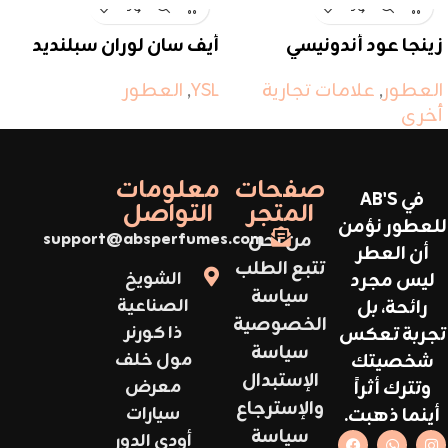
زينجا عود أندونيسي
أيف سان لوران سبلنديد
وود
العطور
,
علامات تجارية
YSL
,
العطور
أخرى
صفحات
معلومات
في AB'S
المتجر
التواصل
للعطور نؤمن
من نحن
support@absperfumes.com
أن العطر
تتبع الطلب
ليس مجرد
الشويخ
سياسة
رائحة، بل
الصناعية
الخصوصية
تجربة تعكس
ذا كورنر
سياسة
شخصيتك
مول خلف
الإستبدال
وتترك أثراً
معرض
والإسترجاع
أينما ذهبت.
سيارات
سياسة
أودي الدور