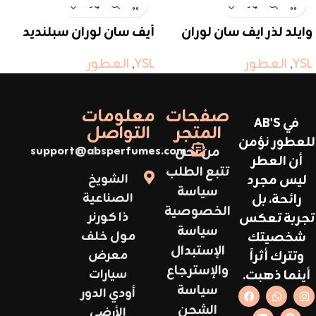
وايلد لذر ايف سان لوران
أيف سان لوران سبلنديد
وود
YSL
,
العطور
YSL
,
العطور
صفحات
معلومات
في AB'S
المتجر
التواصل
للعطور نؤمن
من نحن
support@absperfumes.com
أن العطر
تتبع الطلب
ليس مجرد
الشويخ
سياسة
رائحة، بل
الصناعية
الخصوصية
تجربة تعكس
ذا كورنر
سياسة
شخصيتك
مول خلف
الإستبدال
وتترك أثراً
معرض
والإسترجاع
أينما ذهبت.
سيارات
سياسة
أودي الدور
الشحن
الأرضي