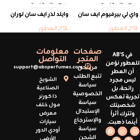
واي لي بيرفيوم ايف سان
وايلد لذر ايف سان لوران
لوران
YSL
,
العطور
YSL
,
العطور
صفحات
معلومات
في AB'S
المتجر
التواصل
للعطور نؤمن
من نحن
support@absperfumes.com
أن العطر
تتبع الطلب
ليس مجرد
الشويخ
سياسة
رائحة، بل
الصناعية
الخصوصية
تجربة تعكس
ذا كورنر
سياسة
شخصيتك
مول خلف
الإستبدال
وتترك أثراً
معرض
والإسترجاع
أينما ذهبت.
سيارات
سياسة
أودي الدور
الشحن
الأرضي