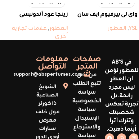
واي لي بيرفيوم ايف سان
زينجا عود أندونيسي
لوران
العطور
,
علامات تجارية
YSL
,
العطور
أخرى
صفحات
معلومات
في AB'S
المتجر
التواصل
للعطور نؤمن
من نحن
support@absperfumes.com
أن العطر
تتبع الطلب
ليس مجرد
الشويخ
سياسة
رائحة، بل
الصناعية
الخصوصية
تجربة تعكس
ذا كورنر
سياسة
شخصيتك
مول خلف
الإستبدال
وتترك أثراً
معرض
والإسترجاع
أينما ذهبت.
سيارات
سياسة
أودي الدور