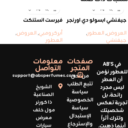
جيفنشي ابسولو دي اورنجر
فيرست انستنكت
العروض
,
العطور
,
أبركرومبي
,
العروض
,
جيفنشي
العطور
صفحات
معلومات
في AB'S
المتجر
التواصل
للعطور نؤمن
من نحن
support@absperfumes.com
أن العطر
تتبع الطلب
ليس مجرد
الشويخ
سياسة
رائحة، بل
الصناعية
الخصوصية
تجربة تعكس
ذا كورنر
سياسة
شخصيتك
مول خلف
الإستبدال
وتترك أثراً
معرض
والإسترجاع
أينما ذهبت.
سيارات