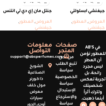
جيفنشي ابسلولتي
جنتل مان إي دي تي انتنس
العروض
,
العطور
,
العروض
,
العطور
,
جيفنشي
جيفنشي
صفحات
معلومات
في AB'S
المتجر
التواصل
للعطور نؤمن
من نحن
support@absperfumes.com
أن العطر
تتبع الطلب
ليس مجرد
الشويخ
سياسة
رائحة، بل
الصناعية
الخصوصية
تجربة تعكس
ذا كورنر
سياسة
شخصيتك
مول خلف
الإستبدال
وتترك أثراً
معرض
والإسترجاع
أينما ذهبت.
سيارات
سياسة
أودي الدور