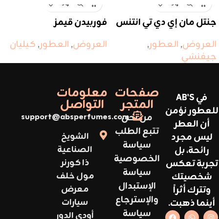
جنتل مان إي دي تي انتنس
فوربيدن قيمز
العروض
,
العطور
,
العروض
,
العطور
,
كيليان
جيفنشي
صفحات
معلومات
في AB'S
المتجر
التواصل
للعطور نؤمن
من نحن
support@absperfumes.com
أن العطر
تتبع الطلب
ليس مجرد
الشويخ
سياسة
رائحة، بل
الصناعية
الخصوصية
تجربة تعكس
ذا كورنر
سياسة
شخصيتك
مول خلف
الإستبدال
وتترك أثراً
معرض
والإسترجاع
أينما ذهبت.
سيارات
سياسة
أودي الدور