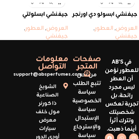
جيفنشي ابسولو دي اورنجر
جيفنشي ابسلولتي
العروض
,
العطور
,
العروض
,
العطور
,
جيفنشي
جيفنشي
صفحات
معلومات
في AB'S
المتجر
التواصل
للعطور نؤمن
من نحن
support@absperfumes.com
أن العطر
تتبع الطلب
ليس مجرد
الشويخ
سياسة
رائحة، بل
الصناعية
الخصوصية
تجربة تعكس
ذا كورنر
سياسة
شخصيتك
مول خلف
الإستبدال
وتترك أثراً
معرض
والإسترجاع
أينما ذهبت.
سيارات
سياسة
أودي الدور