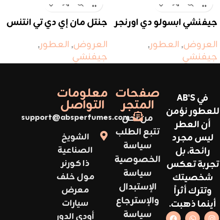
جيفنشي ابسولو دي اورنجر
جنتل مان إي دي تي انتنس
العروض
,
العطور
,
العروض
,
العطور
,
جيفنشي
جيفنشي
صفحات
معلومات
في AB'S
المتجر
التواصل
للعطور نؤمن
من نحن
support@absperfumes.com
أن العطر
تتبع الطلب
ليس مجرد
الشويخ
سياسة
رائحة، بل
الصناعية
الخصوصية
تجربة تعكس
ذا كورنر
سياسة
شخصيتك
مول خلف
الإستبدال
وتترك أثراً
معرض
والإسترجاع
أينما ذهبت.
سيارات
سياسة
أودي الدور