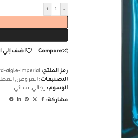
+
-
Compare
أضف إلي ا
رمز المنتج:
d-aigle-imperial
التصنيفات:
العروض
,
العطو
الوسوم:
رجالي
,
نسائي
مشاركة: