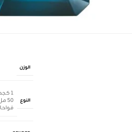
الوزن
١ كجم زيوت عطرية
٥٠ مل عطر
النوع
فواحا