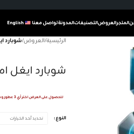
ن
المتجر
العروض
التصنيفات
المدونة
تواصل معنا
English
الرئيسية
/
العروض
/
شوبارد اي
شوبارد ايغل ام
للحصول على العرض اختر أي 3 عطور وسيتم احتساب 1 عطر مجانا
النوع