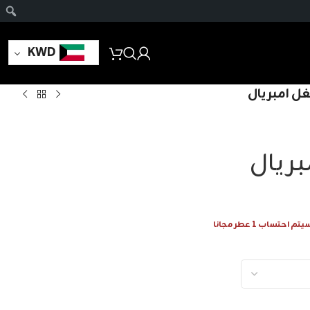
KWD
غل امبريال
بريال