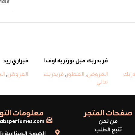
Male
فريدريك ميل بورتريه اوف ا
فيراري ريد
ليدي
دريك
العروض
,
ال
العروض
,
العطور
,
فريدريك
مالي
صفحات المتجر
معلومات الت
من نحن
absperfumes.com
تتبع الطلب
الشويخ الصناعية ذا