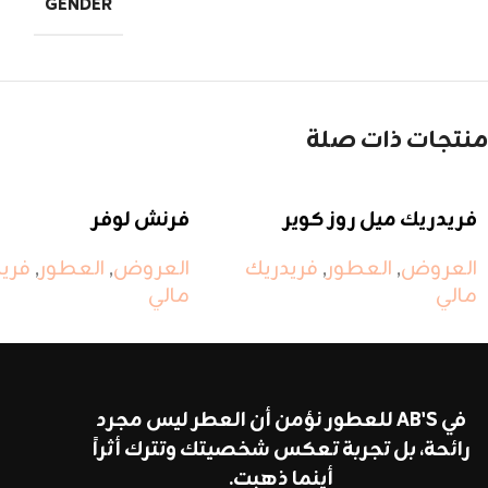
GENDER
منتجات ذات صلة
فريدريك ميل روز كوير
فرنش لوفر
العروض
,
العطور
,
فريدريك
العروض
,
العطور
,
فري
مالي
مالي
في AB'S للعطور نؤمن أن العطر ليس مجرد
رائحة، بل تجربة تعكس شخصيتك وتترك أثراً
أينما ذهبت.