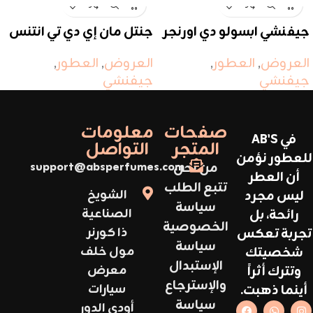
جيفنشي ابسولو دي اورنجر
جنتل مان إي دي تي انتنس
العروض
,
العطور
,
العروض
,
العطور
,
جيفنشي
جيفنشي
صفحات
معلومات
في AB'S
المتجر
التواصل
للعطور نؤمن
من نحن
support@absperfumes.com
أن العطر
تتبع الطلب
ليس مجرد
الشويخ
سياسة
رائحة، بل
الصناعية
الخصوصية
تجربة تعكس
ذا كورنر
سياسة
شخصيتك
مول خلف
الإستبدال
وتترك أثراً
معرض
والإسترجاع
أينما ذهبت.
سيارات
سياسة
أودي الدور