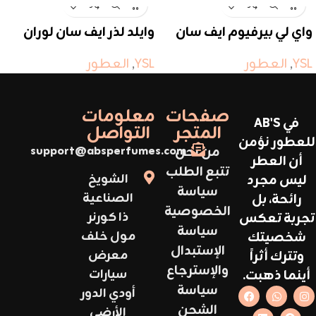
واي لي بيرفيوم ايف سان
وايلد لذر ايف سان لوران
لوران
YSL
,
العطور
YSL
,
العطور
صفحات
معلومات
في AB'S
المتجر
التواصل
للعطور نؤمن
من نحن
support@absperfumes.com
أن العطر
تتبع الطلب
ليس مجرد
الشويخ
سياسة
رائحة، بل
الصناعية
الخصوصية
تجربة تعكس
ذا كورنر
سياسة
شخصيتك
مول خلف
الإستبدال
وتترك أثراً
معرض
والإسترجاع
أينما ذهبت.
سيارات
سياسة
أودي الدور
الشحن
الأرضي