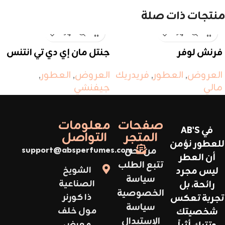
منتجات ذات صلة
فرنش لوفر
جنتل مان إي دي تي انتنس
العروض
,
العطور
,
فريدريك
العروض
,
العطور
,
مالي
جيفنشي
صفحات
معلومات
في AB'S
المتجر
التواصل
للعطور نؤمن
من نحن
support@absperfumes.com
أن العطر
تتبع الطلب
ليس مجرد
الشويخ
سياسة
رائحة، بل
الصناعية
الخصوصية
تجربة تعكس
ذا كورنر
سياسة
شخصيتك
مول خلف
الإستبدال
معرض