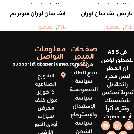
باريس ايف سان لوران
ايف سان لوران سوبريم
بوكيت
YSL
,
العطور
YSL
,
العطور
صفحات
معلومات
في AB'S
المتجر
التواصل
للعطور نؤمن
من نحن
support@absperfumes.com
أن العطر
تتبع الطلب
ليس مجرد
الشويخ
سياسة
رائحة، بل
الصناعية
الخصوصية
تجربة تعكس
ذا كورنر
سياسة
شخصيتك
مول خلف
الإستبدال
وتترك أثراً
معرض
والإسترجاع
أينما ذهبت.
سيارات
سياسة
أودي الدور
الشحن
الأرضي