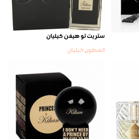
ستريت تو هيفن كيليان
العطور
,
كيليان