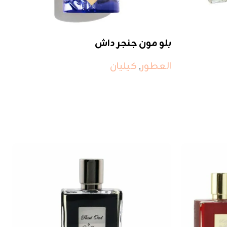
بلو مون جنجر داش
العطور
,
كيليان