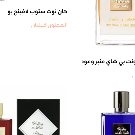
كان نوت ستوب لافينج يو
العطور
,
كيليان
نت بي شاي عنبر وعود
ن