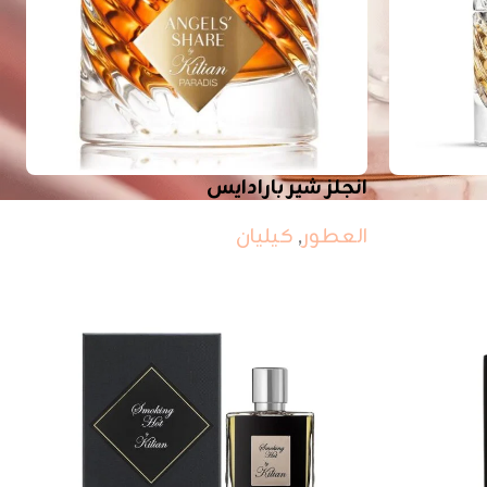
انجلز شير بارادايس
العطور
,
كيليان