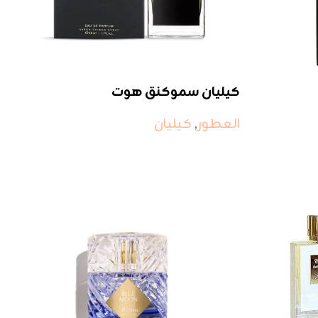
كيليان سموكنق هوت
العطور
,
كيليان