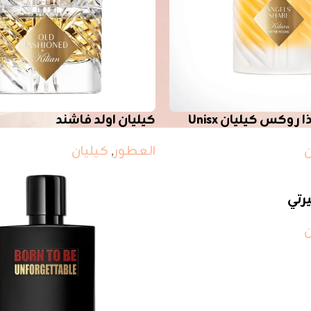
 روكس كيليان Unisx
كيليان اولد فاشند
ن
العطور
,
كيليان
يرتي
ن