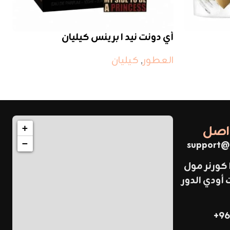
أي دونت نيد ا برينس كيليان
العطور
,
كيليان
واصل
+
support@
−
 كورنر مول
ودي الدور
96