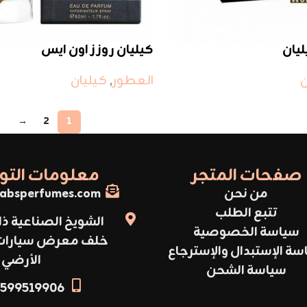
يان
كيليان روزز اون ايس
ن
العطور
,
كيليان
→
2
1
صفحات المتجر
معلومات الت
من نحن
absperfumes.com
تتبع الطلب
الشويخ الصناعية ذا
سياسة الخصوصية
خلف معرض سيارات أ
سة الإستبدال والإسترجاع
الأرضي
سياسة الشحن
599519906+