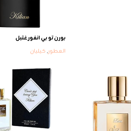
بورن تو بي انفورغتبل
العطور
,
كيليان