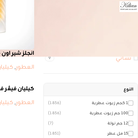
كيليان
31
FILTER BY SEX
رجالي
9
انجلز شير اون ذا
نسائي
9
العطور
,
كيليا
كيليان فيڤر ف
النوع
العطور
,
كيليا
١ كجم زيوت عطرية
(1٬856)
١٠٠ جم زيوت عطرية
(1٬856)
١٢ جم تولة
(7)
١٥ مل عطر
(1٬851)