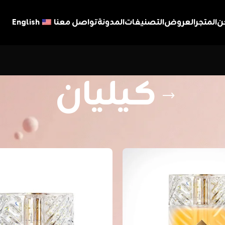
ن
المتجر
العروض
التصنيفات
المدونة
تواصل معنا
English
كيليان
ن
عرض