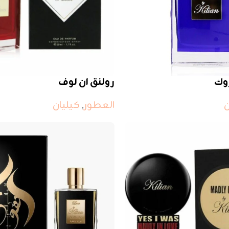
روك
رولنق ان لوف
ن
العطور
,
كيليان