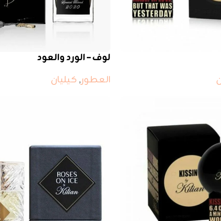
لوف – الورد والعود
ن
العطور
,
كيليان