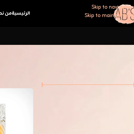
Skip to navigation
الرئيسية
من نح
Skip to main content
فلترة حسب السعر
الرئيسية
/
كيليا
السعر:
0 KWD
70 KWD
—
تصفية
العلامات التجارية