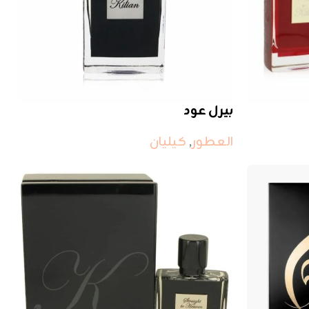
بيرل عود
العطور
,
كيليان