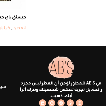
كيسنق باي كيل
العطور
,
كيليا
في AB'S للعطور نؤمن أن العطر ليس مجرد
سيا
رائحة، بل تجربة تعكس شخصيتك وتترك أثراً
أينما ذهبت.