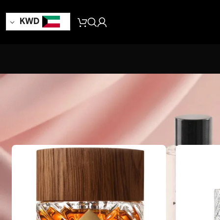
KWD
24
18
12
9