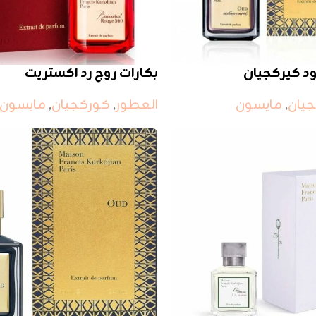
د كيركجيان
بكارات روج رد اكستريت
يان
,
مايسون
العطور
,
كوركجيان
,
مايسون