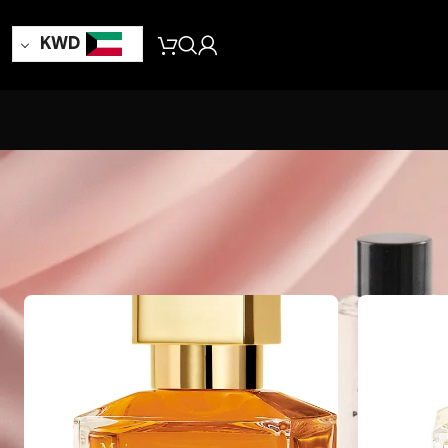
KWD
24
18
12
9