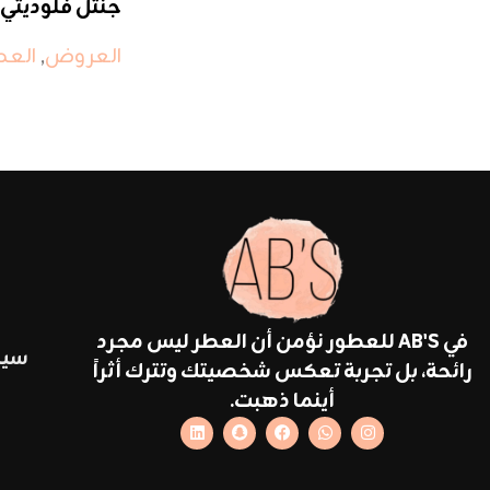
جنتل فلوديتي
العروض
,
العط
في AB'S للعطور نؤمن أن العطر ليس مجرد
سيا
رائحة، بل تجربة تعكس شخصيتك وتترك أثراً
أينما ذهبت.