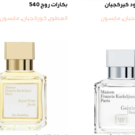
د كيركجيان
بكارات روج 540
يان
,
مايسون
العطور
,
كوركجيان
,
مايسون