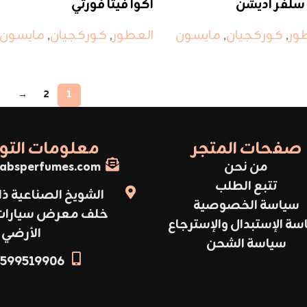
 سلفر اديشن
اكوا فيتا فورتي
ور
,
كوركجيان
,
مايسون
العطور
,
كوركجيان
,
مايسون
→
2
1
صفحات المتجر
معلومات الت
من نحن
absperfumes.com
تتبع الطلب
الشويخ الصناعية ذا
سياسة الخصوصية
خلف معرض سيارات أ
سة الإستبدال والإسترجاع
الأرضي
سياسة الشحن
599519906+