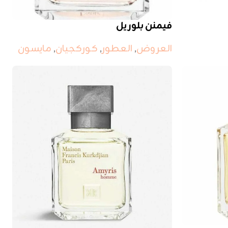
فيمنن بلوريل
العروض
,
العطور
,
كوركجيان
,
مايسون