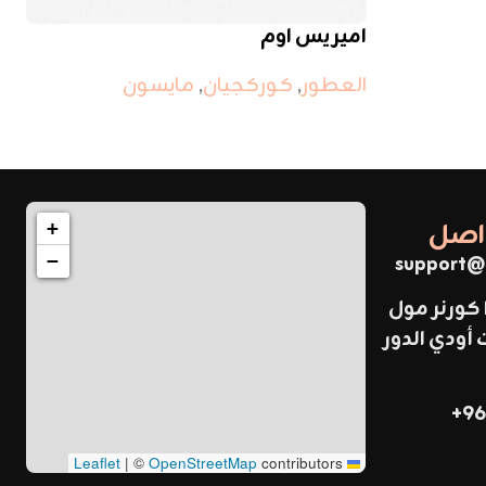
اميريس اوم
العطور
,
كوركجيان
,
مايسون
واصل
+
support@
−
 كورنر مول
ودي الدور
96
|
©
OpenStreetMap
contributors
Leaflet