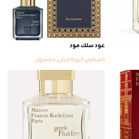
عود سلك مود
العطور
,
كوركجيان
,
مايسون