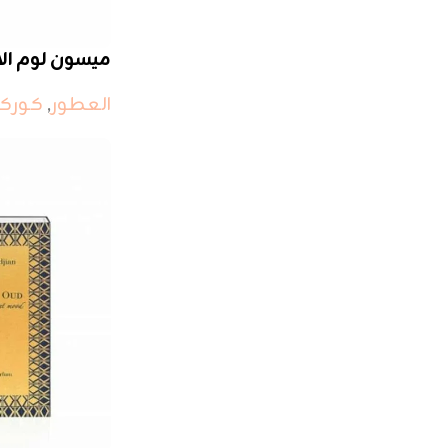
ميسون لوم الا 
العطور
,
كوركج