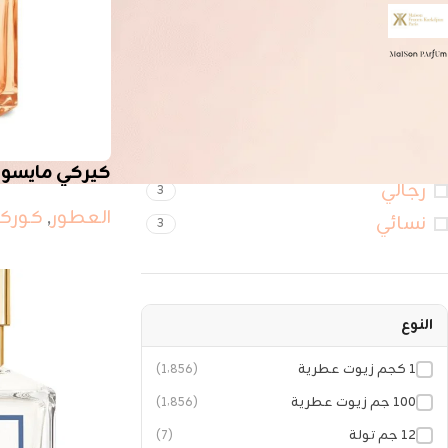
كوركجيان
18
مايسون
19
FILTER BY SEX
كيركي مايسو
رجالي
3
العطور
,
كوركج
نسائي
3
النوع
١ كجم زيوت عطرية
(1٬856)
١٠٠ جم زيوت عطرية
(1٬856)
١٢ جم تولة
(7)