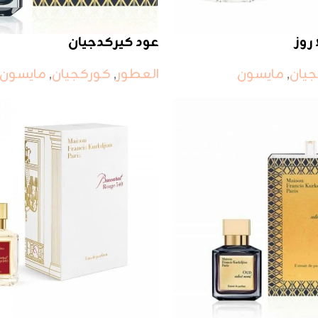
روز
عود كيركدجيان
يان
,
مايسون
العطور
,
كوركجيان
,
مايسون