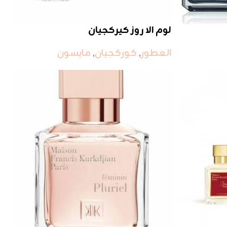
لوم الا روز كيركجيان
العطور
,
كوركجيان
,
مايسون