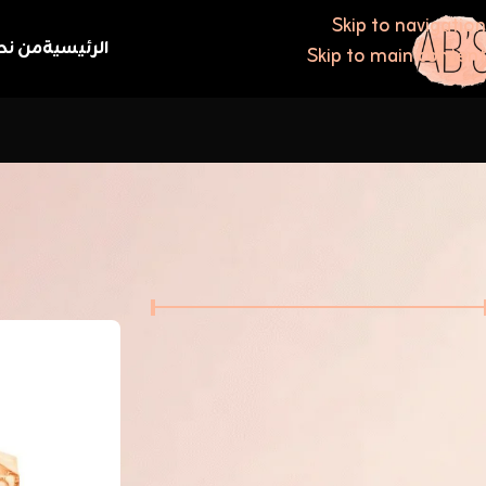
Skip to navigation
الرئيسية
من نح
Skip to main content
فلترة حسب السعر
الرئيسية
/
كورك
السعر:
0 KWD
70 KWD
—
تصفية
العلامات التجارية