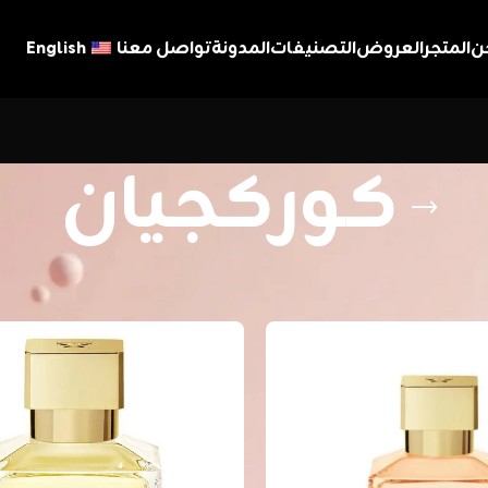
ن
المتجر
العروض
التصنيفات
المدونة
تواصل معنا
English
كوركجيان
جيان
عرض