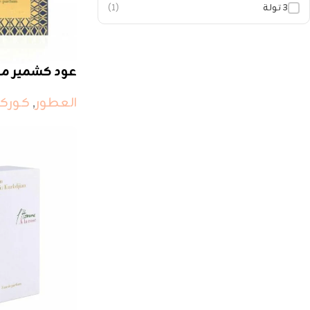
٣ تولة
(1)
عود كشمير مو
العطور
,
كوركج