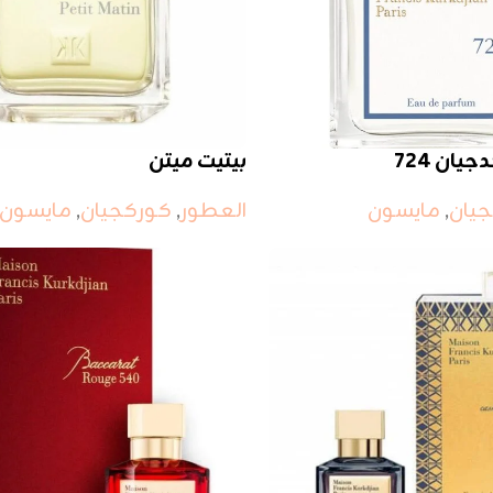
ان 724
بيتيت ميتن
يان
,
مايسون
العطور
,
كوركجيان
,
مايسون