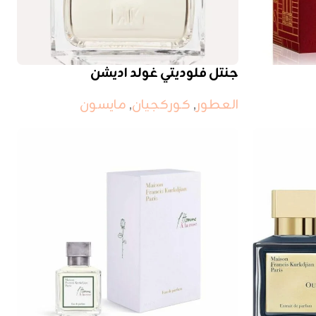
جنتل فلوديتي غولد اديشن
العطور
,
كوركجيان
,
مايسون