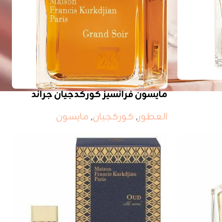
مايسون فرانسيز كوركدجيان جراند
سوار
العطور
,
كوركجيان
,
مايسون