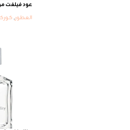
عود فيلفت مو
العطور
,
كوركج