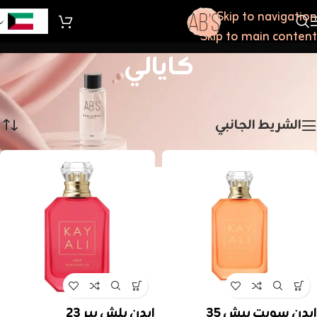
Skip to navigation
Skip to main content
كايالي
الرئيسية
/
كايالي
عرض ⁦18⁩ من كل النتائج
الشريط الجانبي
ايدن سويت بيش ٣٥
ايدن بلش بير ٢٣