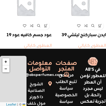
ايدن سباركنج ليتشي 39
عود جسم كافيه عود 19
كيالي
كيالي
العطور
,
كايالي
العطور
,
كايالي
صفحات
معلومات
+
المتجر
التواصل
في AB'S
−
من نحن
support@absperfumes.com
للعطور نؤمن
تتبع الطلب
أن العطر
الشويخ
سياسة
ليس مجرد
الصناعية
رائحة، بل
الخصوصية
ذا كورنر
تجربة تعكس
سياسة
مول خلف
|
©
Leaflet