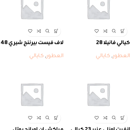
كيالي فانيلا 28
لاف فيست بيرننج شيري 48
كيالي
العطور
,
كايالي
العطور
,
كايالي
انفيت اونلي عنبر 23 كيالي
مراكش ان اورانج بوتل